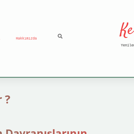
Ke
ı
Hakkımızda
Yenile
 ?
 Davranışlarının