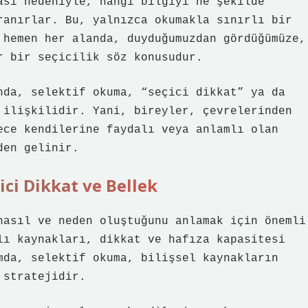
ası nedeniyle, hangi bilgiyi ne şekilde
ranırlar. Bu, yalnızca okumakla sınırlı bir
 hemen her alanda, duyduğumuzdan gördüğümüze,
r bir seçicilik söz konusudur.
nda, selektif okuma, “seçici dikkat” ya da
 ilişkilidir. Yani, bireyler, çevrelerinden
ece kendilerine faydalı veya anlamlı olan
den gelinir.
çici Dikkat ve Bellek
nasıl ve neden oluştuğunu anlamak için önemli
lı kaynakları, dikkat ve hafıza kapasitesi
mda, selektif okuma, bilişsel kaynakların
 stratejidir.