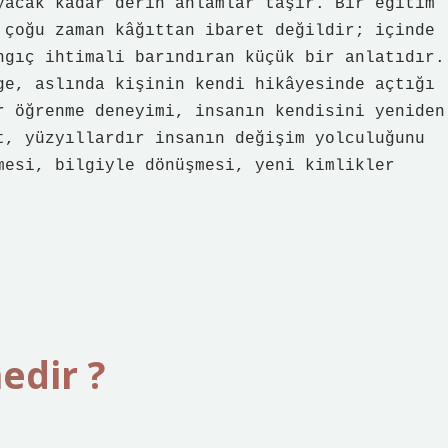
yacak kadar derin anlamlar taşır. Bir eğitim
 çoğu zaman kâğıttan ibaret değildir; içinde
ngıç ihtimali barındıran küçük bir anlatıdır.
ge, aslında kişinin kendi hikâyesinde açtığı
r öğrenme deneyimi, insanın kendisini yeniden
t, yüzyıllardır insanın değişim yolculuğunu
mesi, bilgiyle dönüşmesi, yeni kimlikler
edir ?