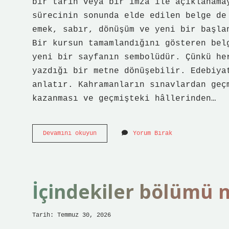
bir tarih veya bir imza ile açıklanama
sürecinin sonunda elde edilen belge de
emek, sabır, dönüşüm ve yeni bir başla
Bir kursun tamamlandığını gösteren bel
yeni bir sayfanın sembolüdür. Çünkü he
yazdığı bir metne dönüşebilir. Edebiya
anlatır. Kahramanların sınavlardan geç
kazanması ve geçmişteki hâllerinden…
2024-
Devamını okuyun
Yorum Bırak
2025
av
sezonu
ne
zaman
İçindekiler bölümü n
başlayacak
?
Tarih: Temmuz 30, 2026