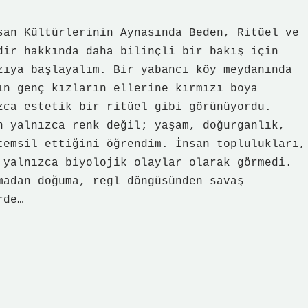
san Kültürlerinin Aynasında Beden, Ritüel ve
dir hakkında daha bilinçli bir bakış için
zıya başlayalım. Bir yabancı köy meydanında
ın genç kızların ellerine kırmızı boya
zca estetik bir ritüel gibi görünüyordu.
n yalnızca renk değil; yaşam, doğurganlık,
temsil ettiğini öğrendim. İnsan toplulukları,
 yalnızca biyolojik olaylar olarak görmedi.
madan doğuma, regl döngüsünden savaş
rde…