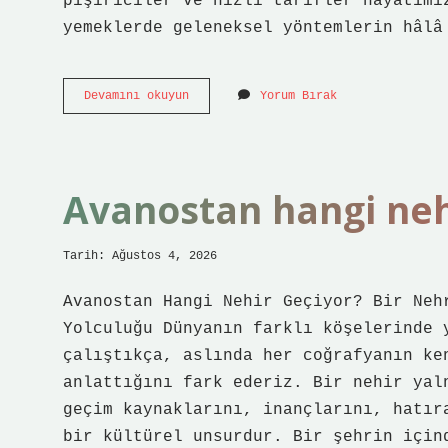
pişiriciler ve hızlı tarifler hayatımı
yemeklerde geleneksel yöntemlerin hâlâ
Kelle
Devamını okuyun
Yorum Bırak
paça
normal
tencerede
kaç
saatte
Avanostan hangi nehi
pişer
?
Tarih: Ağustos 4, 2026
Avanostan Hangi Nehir Geçiyor? Bir Neh
Yolculuğu Dünyanın farklı köşelerinde 
çalıştıkça, aslında her coğrafyanın ke
anlattığını fark ederiz. Bir nehir yal
geçim kaynaklarını, inançlarını, hatır
bir kültürel unsurdur. Bir şehrin için