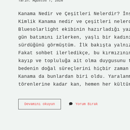
Tarih: Ağustos 7, 2026
Kanama Nedir ve Çeşitleri Nelerdir? İn
Kimlik Kanama nedir ve çeşitleri neler
Bluesolarlight ekibinin hazırladığı ya
gün batımını izlerken, yaşlı bir kadın
sürdüğünü görmüştüm. İlk bakışta yalnı
Fakat sohbet ilerledikçe, bu kırmızını
kayıp ve topluluğa ait olma duygusunu 
bedenin doğal süreçlerini hiçbir zaman
Kanama da bunlardan biri oldu. Yaralan
törenlerine kadar kan, hemen her kültü
Kanama
Devamını okuyun
Yorum Bırak
nedir
ve
çeşitleri
nelerdir