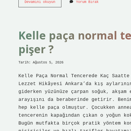
Bilgisayarda
Devamını okuyun
Yorum Bırak
kabuk
nedir
?
Kelle paça normal t
pişer ?
Tarih: Ağustos 5, 2026
Kelle Paça Normal Tencerede Kaç Saatte
Lezzet Hikâyesi Ankara’da kış aylarını
giderken yüzünüze çarpan soğuk, akşam 
arayışını da beraberinde getirir. Beni
hep kelle paça olmuştur. Çocukken anne
tencerenin kapağından çıkan o yoğun ko
Bugün mutfakta birçok pratik yöntem ko