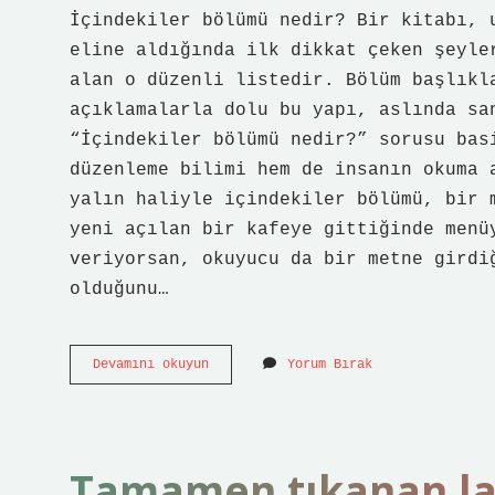
İçindekiler bölümü nedir? Bir kitabı, 
eline aldığında ilk dikkat çeken şeyle
alan o düzenli listedir. Bölüm başlıkl
açıklamalarla dolu bu yapı, aslında sa
“İçindekiler bölümü nedir?” sorusu bas
düzenleme bilimi hem de insanın okuma 
yalın haliyle içindekiler bölümü, bir 
yeni açılan bir kafeye gittiğinde menü
veriyorsan, okuyucu da bir metne girdi
olduğunu…
İçindekiler
Devamını okuyun
Yorum Bırak
bölümü
nedir
?
Tamamen tıkanan lava