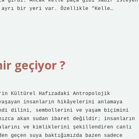
za girdi. Ancak kelle paça gibi sabır isteyen
 ayrı bir yeri var. Özellikle “Kelle…
r geçiyor ?
rin Kültürel Hafızadaki Antropolojik
yaşayan insanların hikâyelerini anlamaya
ndi dilini, sembollerini ve yaşam biçimini
nızca akan sudan ibaret değildir; insanların
alarını ve kimliklerini şekillendiren canlı
den geçen suya baktığımızda bazen sadece