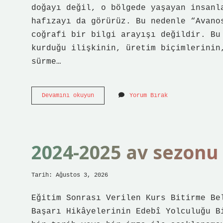
doğayı değil, o bölgede yaşayan insanl
hafızayı da görürüz. Bu nedenle “Avano
coğrafi bir bilgi arayışı değildir. Bu
kurduğu ilişkinin, üretim biçimlerinin
sürme…
Avanostan
Devamını okuyun
Yorum Bırak
hangi
nehir
geçiyor
?
2024-2025 av sezonu
Tarih: Ağustos 3, 2026
Eğitim Sonrası Verilen Kurs Bitirme Be
Başarı Hikâyelerinin Edebî Yolculuğu B