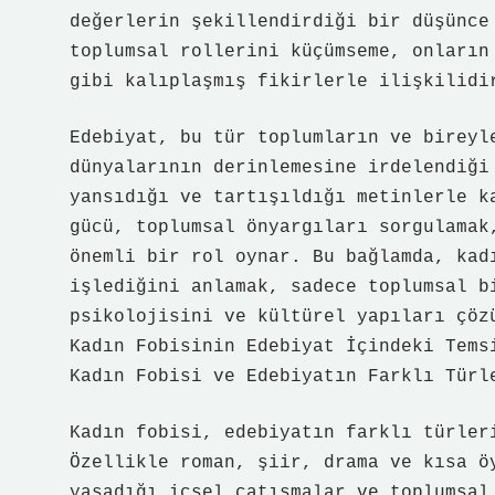
değerlerin şekillendirdiği bir düşünce
toplumsal rollerini küçümseme, onların
gibi kalıplaşmış fikirlerle ilişkilidi
Edebiyat, bu tür toplumların ve bireyl
dünyalarının derinlemesine irdelendiği
yansıdığı ve tartışıldığı metinlerle k
gücü, toplumsal önyargıları sorgulamak
önemli bir rol oynar. Bu bağlamda, kad
işlediğini anlamak, sadece toplumsal b
psikolojisini ve kültürel yapıları çöz
Kadın Fobisinin Edebiyat İçindeki Tems
Kadın Fobisi ve Edebiyatın Farklı Türl
Kadın fobisi, edebiyatın farklı türler
Özellikle roman, şiir, drama ve kısa ö
yaşadığı içsel çatışmalar ve toplumsal