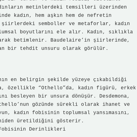
dınların metinlerdeki temsilleri üzerinden
inde kadın, hem aşkın hem de nefretin
 şiirlerdeki semboller ve metaforlar, kadın
lumsal boyutlarını ele alır. Kadın, sıklıkla
arak betimlenir. Baudelaire’in şiirlerinde,
an bir tehdit unsuru olarak görülür.
nın en belirgin şekilde yüzeye çıkabildiği
a, özellikle “Othello”da, kadın figürü, erkek
ını besleyen bir unsura dönüşür. Desdemona,
thello’nun gözünde sürekli olarak ihanet ve
yun, kadın fobisinin toplumsal yansımasını,
niden üretildiğini gösterir.
Fobisinin Derinlikleri