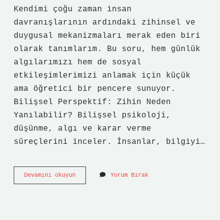
Kendimi çoğu zaman insan
davranışlarının ardındaki zihinsel ve
duygusal mekanizmaları merak eden biri
olarak tanımlarım. Bu soru, hem günlük
algılarımızı hem de sosyal
etkileşimlerimizi anlamak için küçük
ama öğretici bir pencere sunuyor.
Bilişsel Perspektif: Zihin Neden
Yanılabilir? Bilişsel psikoloji,
düşünme, algı ve karar verme
süreçlerini inceler. İnsanlar, bilgiyi…
1000
Devamını okuyun
Yorum Bırak
kilo
demir
mi
daha
ağırdır