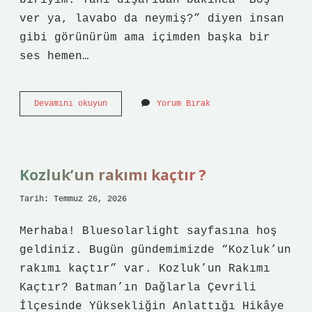
biriyim. Yani dışarıdan bakınca “Boş
ver ya, lavabo da neymiş?” diyen insan
gibi görünürüm ama içimden başka bir
ses hemen…
Tamamen
Devamını okuyun
Yorum Bırak
tıkanan
lavabo
nasıl
açılır
?
Kozluk’un rakımı kaçtır ?
Tarih: Temmuz 26, 2026
Merhaba! Bluesolarlight sayfasına hoş
geldiniz. Bugün gündemimizde “Kozluk’un
rakımı kaçtır” var. Kozluk’un Rakımı
Kaçtır? Batman’ın Dağlarla Çevrili
İlçesinde Yüksekliğin Anlattığı Hikâye