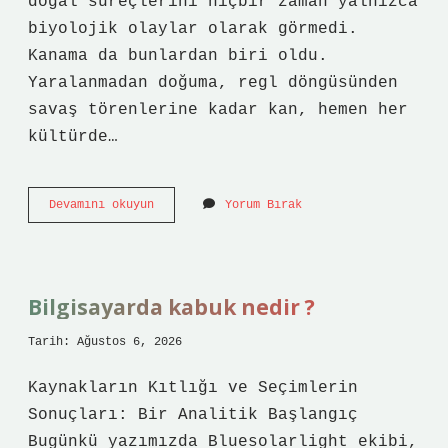
doğal süreçlerini hiçbir zaman yalnızca
biyolojik olaylar olarak görmedi.
Kanama da bunlardan biri oldu.
Yaralanmadan doğuma, regl döngüsünden
savaş törenlerine kadar kan, hemen her
kültürde…
Kanama
Devamını okuyun
Yorum Bırak
nedir
ve
çeşitleri
nelerdir
?
Bilgisayarda kabuk nedir ?
Tarih: Ağustos 6, 2026
Kaynakların Kıtlığı ve Seçimlerin
Sonuçları: Bir Analitik Başlangıç
Bugünkü yazımızda Bluesolarlight ekibi,