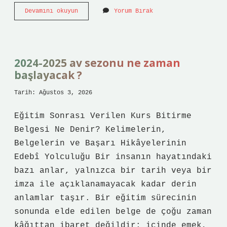
Avanostan
Devamını okuyun
Yorum Bırak
hangi
nehir
geçiyor
?
2024-2025 av sezonu ne zaman
başlayacak ?
Tarih: Ağustos 3, 2026
Eğitim Sonrası Verilen Kurs Bitirme
Belgesi Ne Denir? Kelimelerin,
Belgelerin ve Başarı Hikâyelerinin
Edebî Yolculuğu Bir insanın hayatındaki
bazı anlar, yalnızca bir tarih veya bir
imza ile açıklanamayacak kadar derin
anlamlar taşır. Bir eğitim sürecinin
sonunda elde edilen belge de çoğu zaman
kâğıttan ibaret değildir; içinde emek,