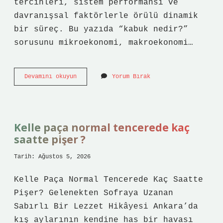
tercihleri, sistem performansı ve
davranışsal faktörlerle örülü dinamik
bir süreç. Bu yazıda “kabuk nedir?”
sorusunu mikroekonomi, makroekonomi…
Bilgisayarda
Devamını okuyun
Yorum Bırak
kabuk
nedir
?
Kelle paça normal tencerede kaç
saatte pişer ?
Tarih: Ağustos 5, 2026
Kelle Paça Normal Tencerede Kaç Saatte
Pişer? Gelenekten Sofraya Uzanan
Sabırlı Bir Lezzet Hikâyesi Ankara’da
kış aylarının kendine has bir havası