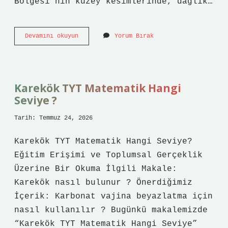
Bölgesi’nin kuzey kesimlerinde, dağlık…
Kozluk’un
Devamını okuyun
Yorum Bırak
rakımı
kaçtır
?
Karekök TYT Matematik Hangi
Seviye ?
Tarih: Temmuz 24, 2026
Karekök TYT Matematik Hangi Seviye?
Eğitim Erişimi ve Toplumsal Gerçeklik
Üzerine Bir Okuma İlgili Makale:
Karekök nasıl bulunur ? Önerdiğimiz
İçerik: Karbonat vajina beyazlatma için
nasıl kullanılır ? Bugünkü makalemizde
“Karekök TYT Matematik Hangi Seviye”