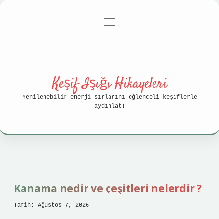
menüyü
Anasayfa
Gizlilik Politikası
aç
Yasal Uyarı
Hakkımızda
Keşif Işığı Hikayeleri
Yenilenebilir enerji sırlarını eğlenceli keşiflerle
aydınlat!
Keşif
Işığı
Kanama nedir ve çeşitleri nelerdir ?
Hikayeleri
Tarih: Ağustos 7, 2026