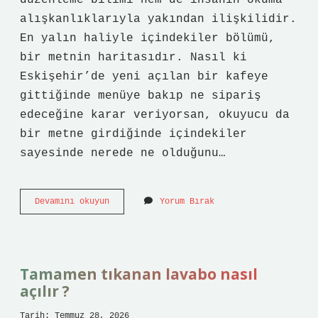
düzenleme bilimi hem de insanın okuma
alışkanlıklarıyla yakından ilişkilidir.
En yalın haliyle içindekiler bölümü,
bir metnin haritasıdır. Nasıl ki
Eskişehir’de yeni açılan bir kafeye
gittiğinde menüye bakıp ne sipariş
edeceğine karar veriyorsan, okuyucu da
bir metne girdiğinde içindekiler
sayesinde nerede ne olduğunu…
İçindekiler
Devamını okuyun
Yorum Bırak
bölümü
nedir
?
Tamamen tıkanan lavabo nasıl
açılır ?
Tarih: Temmuz 28, 2026