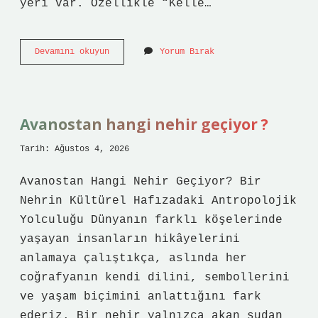
yeri var. Özellikle “Kelle…
Kelle
Devamını okuyun
Yorum Bırak
paça
normal
tencerede
kaç
saatte
Avanostan hangi nehir geçiyor ?
pişer
?
Tarih: Ağustos 4, 2026
Avanostan Hangi Nehir Geçiyor? Bir
Nehrin Kültürel Hafızadaki Antropolojik
Yolculuğu Dünyanın farklı köşelerinde
yaşayan insanların hikâyelerini
anlamaya çalıştıkça, aslında her
coğrafyanın kendi dilini, sembollerini
ve yaşam biçimini anlattığını fark
ederiz. Bir nehir yalnızca akan sudan