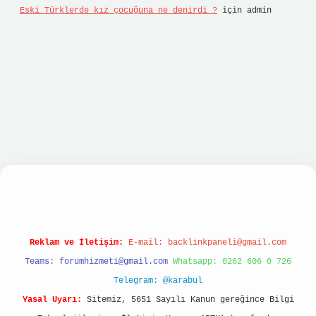
Eski Türklerde kız çocuğuna ne denirdi ?
için
admin
sino
Reklam ve İletişim:
E-mail:
backlinkpaneli@gmail.com
Teams:
forumhizmeti@gmail.com
Whatsapp: 0262 606 0 726
Telegram: @karabul
Yasal Uyarı:
Sitemiz, 5651 Sayılı Kanun gereğince Bilgi