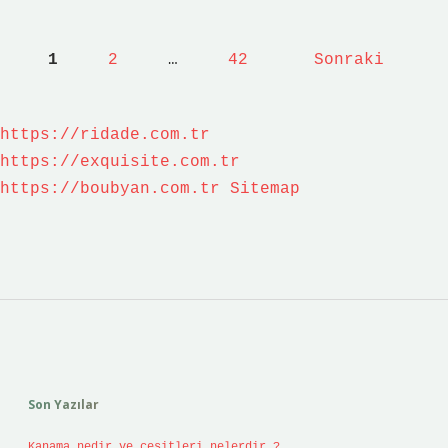
1000
kilo
Yazı
pamuk
1
2
…
42
Sonraki
mu
sayfalaması
?
https://ridade.com.tr
https://exquisite.com.tr
https://boubyan.com.tr
Sitemap
Sidebar
Son Yazılar
Kanama nedir ve çeşitleri nelerdir ?