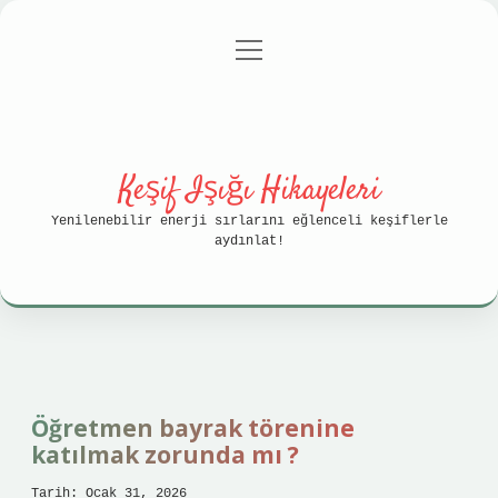
menüyü
Anasayfa
Gizlilik Politikası
aç
Yasal Uyarı
Hakkımızda
Keşif Işığı Hikayeleri
Yenilenebilir enerji sırlarını eğlenceli keşiflerle
aydınlat!
Öğretmen bayrak törenine
katılmak zorunda mı ?
Tarih: Ocak 31, 2026