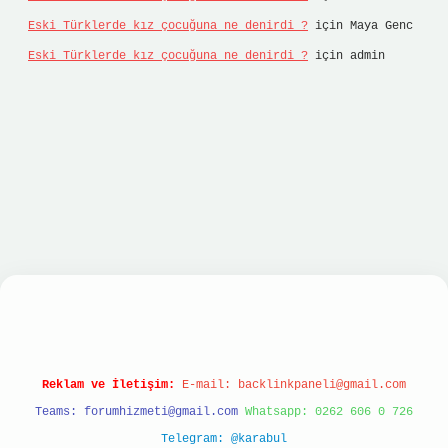
Eski Türklerde kız çocuğuna ne denirdi ?
için
Maya Genc
Eski Türklerde kız çocuğuna ne denirdi ?
için
admin
sino
Reklam ve İletişim:
E-mail:
backlinkpaneli@gmail.com
Teams:
forumhizmeti@gmail.com
Whatsapp: 0262 606 0 726
Telegram: @karabul