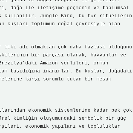
sel gücün ve doğal dengenin simgeleridir.
ri, doğa ile iletişime geçmenin ve toplumsal
k kullanılır. Jungle Bird, bu tür ritüellerin
an kuşları toplumun doğal çevresiyle olan
r içki adı olmaktan çok daha fazlası olduğunu
şkilerinin bir parçası olarak, hayvanlar ve
Brezilya’daki Amazon yerlileri, orman
lam taşıdığına inanırlar. Bu kuşlar, doğadaki
relerine karşı sorumlu tutan bir mesaj
ılarından ekonomik sistemlerine kadar pek çok
ürel kimliğin oluşumundaki sembolik bir güç
rşileri, ekonomik yapıları ve topluluklar