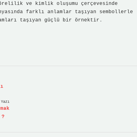
örelilik ve kimlik oluşumu çerçevesinde
nyasında farklı anlamlar taşıyan sembollerle
amları taşıyan güçlü bir örnektir.
lı
 Yazı
lmak
 ?