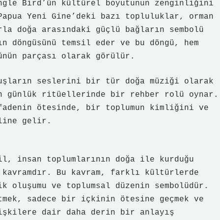
ngle Bird’ün kültürel boyutunun zenginliğini
Papua Yeni Gine’deki bazı topluluklar, orman
rla doğa arasındaki güçlü bağların sembolü
ın döngüsünü temsil eder ve bu döngü, hem
ünün parçası olarak görülür.
uşların seslerini bir tür doğa müziği olarak
n günlük ritüellerinde bir rehber rolü oynar.
fadenin ötesinde, bir toplumun kimliğini ve
line gelir.
il, insan toplumlarının doğa ile kurduğu
 kavramdır. Bu kavram, farklı kültürlerde
ik oluşumu ve toplumsal düzenin sembolüdür.
tmek, sadece bir içkinin ötesine geçmek ve
işkilere dair daha derin bir anlayış