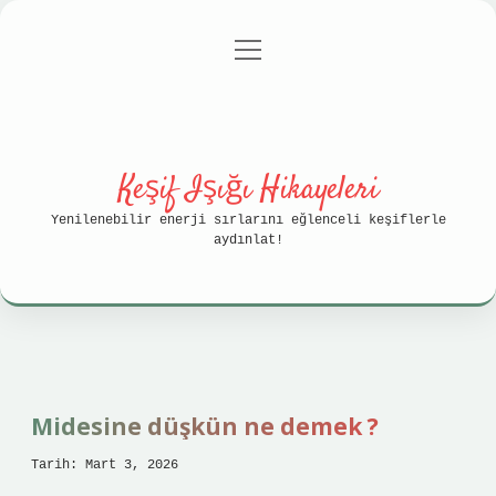
menüyü
Anasayfa
Gizlilik Politikası
aç
Yasal Uyarı
Hakkımızda
Keşif Işığı Hikayeleri
Yenilenebilir enerji sırlarını eğlenceli keşiflerle
aydınlat!
Midesine düşkün ne demek ?
Tarih: Mart 3, 2026