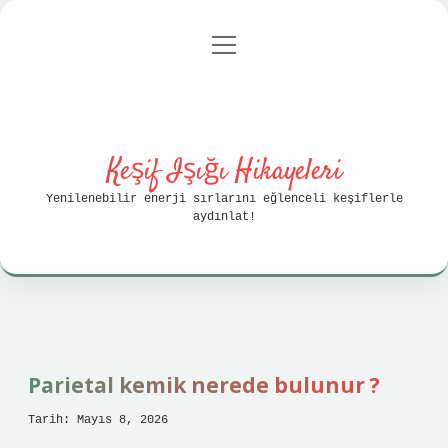
menüyü
Anasayfa
Gizlilik Politikası
aç
Yasal Uyarı
Hakkımızda
Keşif Işığı Hikayeleri
Yenilenebilir enerji sırlarını eğlenceli keşiflerle
aydınlat!
Parietal kemik nerede bulunur ?
Tarih: Mayıs 8, 2026