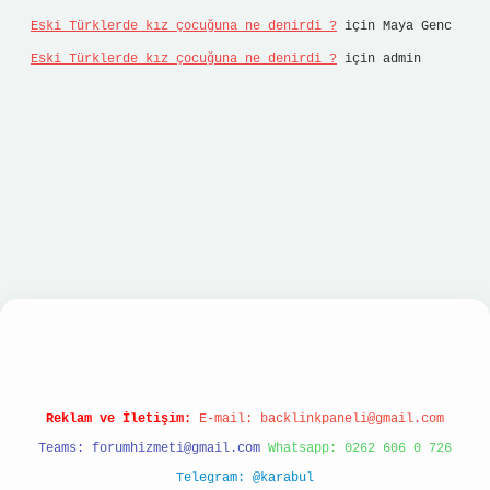
Eski Türklerde kız çocuğuna ne denirdi ?
için
Maya Genc
Eski Türklerde kız çocuğuna ne denirdi ?
için
admin
vdcasino
Reklam ve İletişim:
E-mail:
backlinkpaneli@gmail.com
Teams:
forumhizmeti@gmail.com
Whatsapp: 0262 606 0 726
Telegram: @karabul