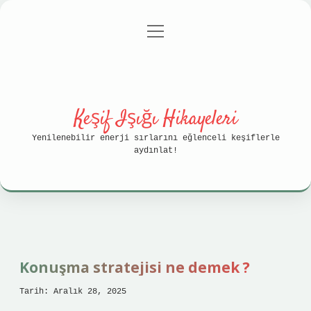
menüyü
Anasayfa
Gizlilik Politikası
aç
Yasal Uyarı
Hakkımızda
Keşif Işığı Hikayeleri
Yenilenebilir enerji sırlarını eğlenceli keşiflerle
aydınlat!
Konuşma stratejisi ne demek ?
Tarih: Aralık 28, 2025