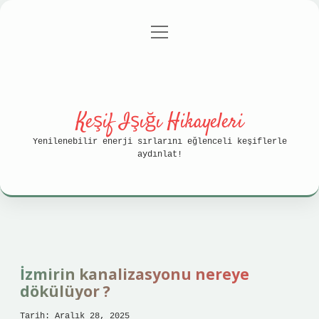
menüyü
Anasayfa
Gizlilik Politikası
aç
Yasal Uyarı
Hakkımızda
Keşif Işığı Hikayeleri
Yenilenebilir enerji sırlarını eğlenceli keşiflerle
aydınlat!
İzmirin kanalizasyonu nereye
dökülüyor ?
Tarih: Aralık 28, 2025