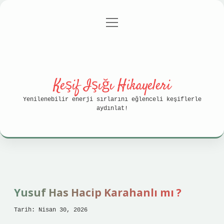
menüyü
Anasayfa
Gizlilik Politikası
aç
Yasal Uyarı
Hakkımızda
Keşif Işığı Hikayeleri
Yenilenebilir enerji sırlarını eğlenceli keşiflerle
aydınlat!
Yusuf Has Hacip Karahanlı mı ?
Tarih: Nisan 30, 2026