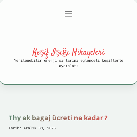
menüyü
Anasayfa
Gizlilik Politikası
aç
Yasal Uyarı
Hakkımızda
Keşif Işığı Hikayeleri
Yenilenebilir enerji sırlarını eğlenceli keşiflerle
aydınlat!
Thy ek bagaj ücreti ne kadar ?
Tarih: Aralık 30, 2025