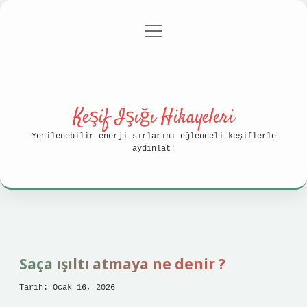
menüyü
Anasayfa
Gizlilik Politikası
aç
Yasal Uyarı
Hakkımızda
Keşif Işığı Hikayeleri
Yenilenebilir enerji sırlarını eğlenceli keşiflerle
aydınlat!
Saça ışıltı atmaya ne denir ?
Tarih: Ocak 16, 2026