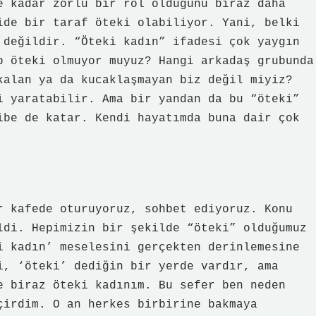
e kadar zorlu bir rol olduğunu biraz daha
ide bir taraf öteki olabiliyor. Yani, belki
 değildir. “Öteki kadın” ifadesi çok yaygın
p öteki olmuyor muyuz? Hangi arkadaş grubunda
kalan ya da kucaklaşmayan biz değil miyiz?
i yaratabilir. Ama bir yandan da bu “öteki”
ibe de katar. Kendi hayatımda buna dair çok
r kafede oturuyoruz, sohbet ediyoruz. Konu
ldi. Hepimizin bir şekilde “öteki” olduğumuz
i kadın’ meselesini gerçekten derinlemesine
i, ‘öteki’ dediğin bir yerde vardır, ama
e biraz öteki kadınım. Bu sefer ben neden
çirdim. O an herkes birbirine bakmaya