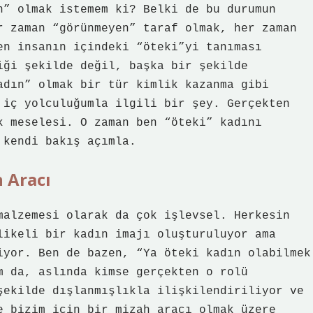
n” olmak istemem ki? Belki de bu durumun
r zaman “görünmeyen” taraf olmak, her zaman
en insanın içindeki “öteki”yi tanıması
iği şekilde değil, başka bir şekilde
adın” olmak bir tür kimlik kazanma gibi
 iç yolculuğumla ilgili bir şey. Gerçekten
k meselesi. O zaman ben “öteki” kadını
 kendi bakış açımla.
h Aracı
malzemesi olarak da çok işlevsel. Herkesin
likeli bir kadın imajı oluşturuluyor ama
iyor. Ben de bazen, “Ya öteki kadın olabilmek
m da, aslında kimse gerçekten o rolü
şekilde dışlanmışlıkla ilişkilendiriliyor ve
e bizim için bir mizah aracı olmak üzere