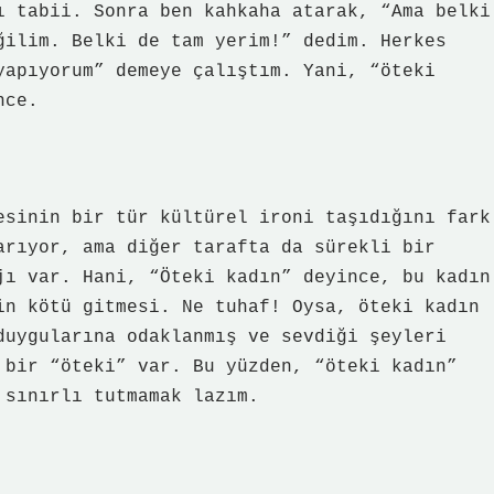
ı tabii. Sonra ben kahkaha atarak, “Ama belki
ğilim. Belki de tam yerim!” dedim. Herkes
yapıyorum” demeye çalıştım. Yani, “öteki
nce.
esinin bir tür kültürel ironi taşıdığını fark
arıyor, ama diğer tarafta da sürekli bir
jı var. Hani, “Öteki kadın” deyince, bu kadın
in kötü gitmesi. Ne tuhaf! Oysa, öteki kadın
duygularına odaklanmış ve sevdiği şeyleri
 bir “öteki” var. Bu yüzden, “öteki kadın”
 sınırlı tutmamak lazım.