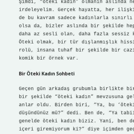
Şimdi, “öteki kadın” olmanın aslında n
irdeleyelim. Gerçek hayatta, her ilişk
de bu kavram sadece kadınlarla sınırlı
olsa da, bizler aslında bir şekilde he
daha az sesli olan, daha fazla sessiz 
Öteki olmak, bir tür dışlanmışlık hiss
rolü, insana tuhaf bir şekilde bir caz
komik bir örnek var.
Bir Öteki Kadın Sohbeti
Geçen gün arkadaş grubumla birlikte bi
bir şekilde “öteki kadın” mevzusuna ge
anlar oldu. Birden biri, “Ya, bu ‘ötek
düşündünüz mü?” dedi. Ben de, “Ya tabi
genelde öteki kadın biziz. Yani, ben d
içeri giremiyorum ki?” diye içimden ge