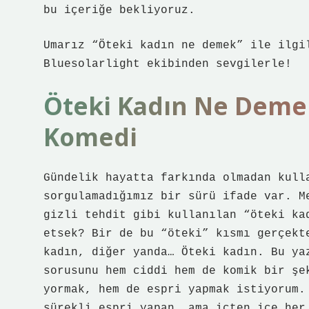
bu içeriğe bekliyoruz.
Umarız “Öteki kadın ne demek” ile ilgi
Bluesolarlight ekibinden sevgilerle!
Öteki Kadın Ne Deme
Komedi
Gündelik hayatta farkında olmadan kull
sorgulamadığımız bir sürü ifade var. M
gizli tehdit gibi kullanılan “öteki ka
etsek? Bir de bu “öteki” kısmı gerçekt
kadın, diğer yanda… Öteki kadın. Bu ya
sorusunu hem ciddi hem de komik bir şe
yormak, hem de espri yapmak istiyorum.
sürekli espri yapan, ama içten içe her