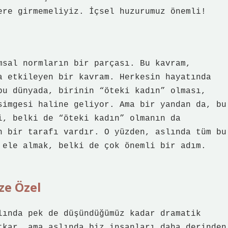
ere girmemeliyiz. İçsel huzurumuz önemli!
msal normların bir parçası. Bu kavram,
a etkileyen bir kavram. Herkesin hayatında
bu dünyada, birinin “öteki kadın” olması,
simgesi haline geliyor. Ama bir yandan da, bu
i, belki de “öteki kadın” olmanın da
n bir tarafı vardır. O yüzden, aslında tüm bu
 ele almak, belki de çok önemli bir adım.
ze Özel
lında pek de düşündüğümüz kadar dramatik
tkar, ama aslında biz insanları daha derinden