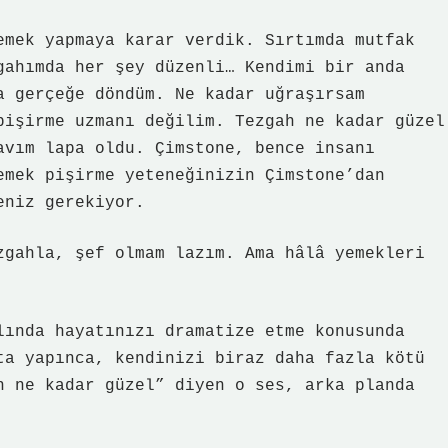
emek yapmaya karar verdik. Sırtımda mutfak
gahımda her şey düzenli… Kendimi bir anda
a gerçeğe döndüm. Ne kadar uğraşırsam
pişirme uzmanı değilim. Tezgah ne kadar güzel
avım lapa oldu. Çimstone, bence insanı
emek pişirme yeteneğinizin Çimstone’dan
eniz gerekiyor.
zgahla, şef olmam lazım. Ama hâlâ yemekleri
lında hayatınızı dramatize etme konusunda
ta yapınca, kendinizi biraz daha fazla kötü
h ne kadar güzel” diyen o ses, arka planda