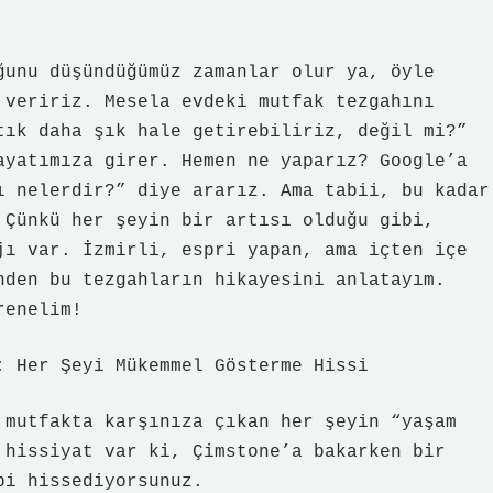
ğunu düşündüğümüz zamanlar olur ya, öyle
 veririz. Mesela evdeki mutfak tezgahını
tık daha şık hale getirebiliriz, değil mi?”
ayatımıza girer. Hemen ne yaparız? Google’a
ı nelerdir?” diye ararız. Ama tabii, bu kadar
 Çünkü her şeyin bir artısı olduğu gibi,
jı var. İzmirli, espri yapan, ama içten içe
nden bu tezgahların hikayesini anlatayım.
renelim!
: Her Şeyi Mükemmel Gösterme Hissi
 mutfakta karşınıza çıkan her şeyin “yaşam
 hissiyat var ki, Çimstone’a bakarken bir
bi hissediyorsunuz.