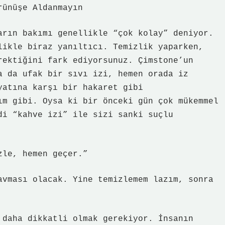
rünüşe Aldanmayın
arın bakımı genellikle “çok kolay” deniyor.
likle biraz yanıltıcı. Temizlik yaparken,
rektiğini fark ediyorsunuz. Çimstone’un
a da ufak bir sıvı izi, hemen orada iz
yatına karşı bir hakaret gibi
ım gibi. Oysa ki bir önceki gün çok mükemmel
di “kahve izi” ile sizi sanki suçlu
zle, hemen geçer.”
avması olacak. Yine temizlemem lazım, sonra
 daha dikkatli olmak gerekiyor. İnsanın