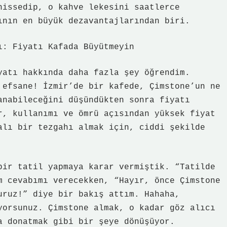
hissedip, o kahve lekesini saatlerce
ının en büyük dezavantajlarından biri.
ı: Fiyatı Kafada Büyütmeyin
yatı hakkında daha fazla şey öğrendim.
 efsane! İzmir’de bir kafede, Çimstone’un ne
anabileceğini düşündükten sonra fiyatı
r, kullanımı ve ömrü açısından yüksek fiyat
alı bir tezgahı almak için, ciddi şekilde
bir tatil yapmaya karar vermiştik. “Tatilde
m cevabımı verecekken, “Hayır, önce Çimstone
uruz!” diye bir bakış attım. Hahaha,
yorsunuz. Çimstone almak, o kadar göz alıcı
a donatmak gibi bir şeye dönüşüyor.