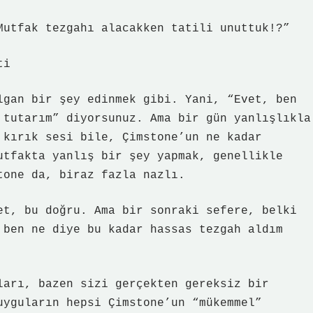
Mutfak tezgahı alacakken tatili unuttuk!?”
ti
lgan bir şey edinmek gibi. Yani, “Evet, ben
 tutarım” diyorsunuz. Ama bir gün yanlışlıkla
 kırık sesi bile, Çimstone’un ne kadar
utfakta yanlış bir şey yapmak, genellikle
tone da, biraz fazla nazlı.
et, bu doğru. Ama bir sonraki sefere, belki
 ben ne diye bu kadar hassas tezgah aldım
ları, bazen sizi gerçekten gereksiz bir
uyguların hepsi Çimstone’un “mükemmel”