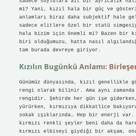
sadece soylulara ait bir ayrıcalık hal
mi? Yani, kızıl hala bir güç ve göster
anlamları biraz daha subjektif hale ge
sadece elitlere özel bir statü simgesi
hala bizim için önemli mi? Bazen bir k
biri olduğumuzu, hatta nasıl algılandı
tam burada devreye giriyor.
Kızılın Bugünkü Anlamı: Birleş
Günümüz dünyasında, kızıl genellikle g
rengi olarak bilinir. Ama aynı zamanda
rengidir. Şehirde her gün işe giderken
yürürken, kırmızıya dikkatlice bakıyor
sokak ışıklarında… Hep bir enerji var.
kırmızı renkli şeyler beni daha da har
kırmızı elbiseyi giydiği bir akşam, on