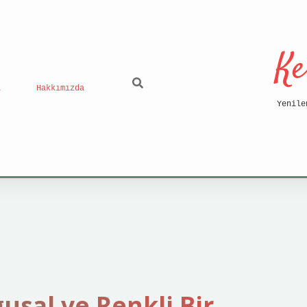
Ke
ı
Hakkımızda
Yenile
usal ve Renkli Bir