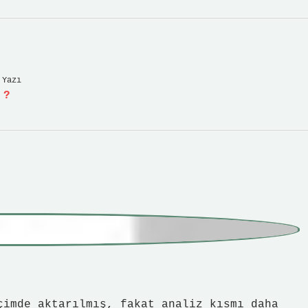
 Yazı
 ?
çimde aktarılmış, fakat analiz kısmı daha
 renktir ? En doğal kızıl renk , kestane