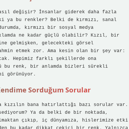
asıl değişir? İnsanlar giderek daha fazla
ki ya bu renkler? Belki de kırmızı, sanal
durumda, kırmızı bir sosyal medya
klamda ne kadar güçlü olabilir? Kızıl, bir
ine gelmişken, gelecekteki görsel
ahmin etmek zor. Ama kesin olan bir şey var:
cak. Hepimiz farklı şekillerde ona
ü bu renk, bir anlamda bizleri sürekli
bi görünüyor.
i Kendime Sorduğum Sorular
a kızılın bana hatırlattığı bazı sorular var.
sediyorum? Ya da belki de bir noktada,
lmaktan çıkıp, iç dünyamıza, hislerimize etki
den bu kadar dikkat çekici bir renk. Yalnızca