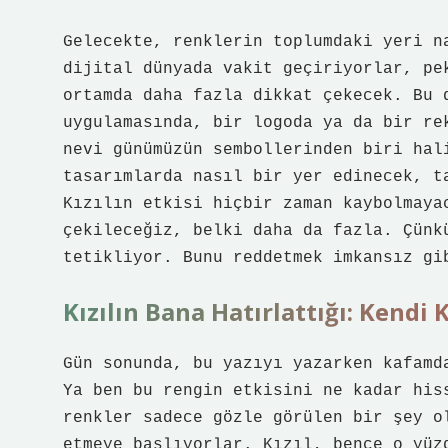
Gelecekte, renklerin toplumdaki yeri n
dijital dünyada vakit geçiriyorlar, pe
ortamda daha fazla dikkat çekecek. Bu 
uygulamasında, bir logoda ya da bir re
nevi günümüzün sembollerinden biri hal
tasarımlarda nasıl bir yer edinecek, t
Kızılın etkisi hiçbir zaman kaybolmaya
çekileceğiz, belki daha da fazla. Çünk
tetikliyor. Bunu reddetmek imkansız gi
Kızılın Bana Hatırlattığı: Kend
Gün sonunda, bu yazıyı yazarken kafamd
Ya ben bu rengin etkisini ne kadar his
renkler sadece gözle görülen bir şey o
etmeye başlıyorlar. Kızıl, bence o yüz