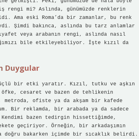
ine gelmişti. Peki, günümüzde de hala böyle
iş rengi mi? Aslında, günümüzde renklerin
ldi. Ama eski Roma’da bir zamanlar, bu renk
ydi. Şimdi bakınca, aslında bu tarz anlamlar
ıyafet veya arabanın rengi, aslında nasıl
ğımızı bile etkileyebiliyor. İşte kızıl da
en Duygular
üçlü bir etki yaratır. Kızıl, tutku ve aşkın
 öfke, cesaret ve bazen de tehlikenin
, metroda, ofiste ya da akşam bir kafede
um. Bir reklamda, bir arabada ya da sadece
 Kendimi bazen tedirgin hissettiğimde,
ekete geçiriyor. Örneğin, bir arkadaşımın
a doğru bakarken içimde bir sıcaklık belirdi.