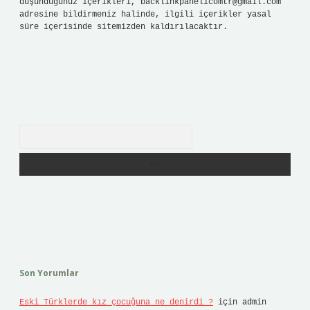
düşündüğünüz içerikleri,
backlinkpanelicomtr@gmail.com
adresine bildirmeniz halinde, ilgili içerikler yasal
süre içerisinde sitemizden kaldırılacaktır.
Arama
Son Yorumlar
Eski Türklerde kız çocuğuna ne denirdi ?
için
admin