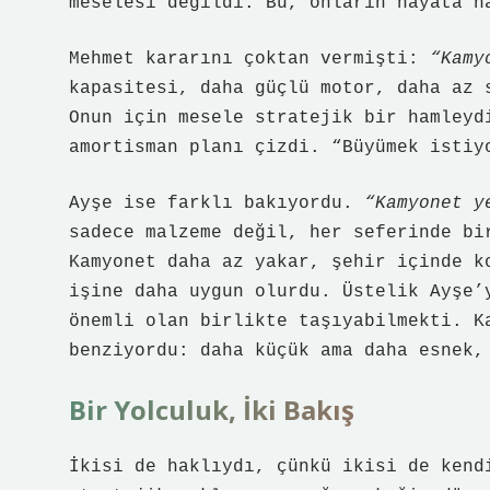
meselesi değildi. Bu, onların hayata n
Mehmet kararını çoktan vermişti:
“Kamy
kapasitesi, daha güçlü motor, daha az 
Onun için mesele stratejik bir hamleyd
amortisman planı çizdi. “Büyümek istiy
Ayşe ise farklı bakıyordu.
“Kamyonet y
sadece malzeme değil, her seferinde bi
Kamyonet daha az yakar, şehir içinde k
işine daha uygun olurdu. Üstelik Ayşe’
önemli olan birlikte taşıyabilmekti. K
benziyordu: daha küçük ama daha esnek,
Bir Yolculuk, İki Bakış
İkisi de haklıydı, çünkü ikisi de kend