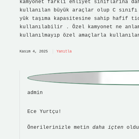
yük taşıma kapasitesine sahip hafif ti
kullanılabilir . Özel kamyonet ne anla
kullanılmayıp özel amaçlarla kullanıla
Kasım 4, 2025
Yanıtla
admin
Ece Yurtçu!
Önerilerinizle metin
daha içten
oldu
Kasım 4, 2025
Yanıtla
Bir yanıt yazın