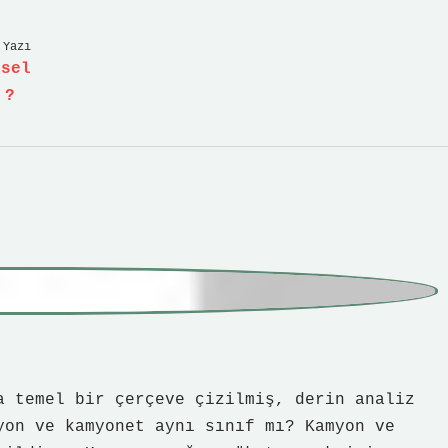
 Yazı
msel
 ?
a temel bir çerçeve çizilmiş, derin analiz
yon ve kamyonet aynı sınıf mı? Kamyon ve
hildir . Kamyon , ağır yük taşımak için
 ehliyet ile kullanılır . Kamyonet ise küçük