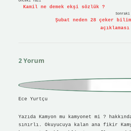
Önceki Yazı
Kamil ne demek ekşi sözlük ?
Sonraki
Şubat neden 28 çeker bili
açıklaması
2 Yorum
Ece Yurtçu
Yazıda Kamyon mu kamyonet mi ? hakkınd
sınırlı. Okuyucuya kalan ana fikir Kam
kamyonet farklı ehliyet sınıflarına da
kullanılan büyük araçlar olup C sınıfı