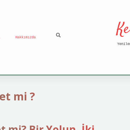
Ke
ı
Hakkımızda
Yenile
t mi ?
i? Bir Yolun, İki