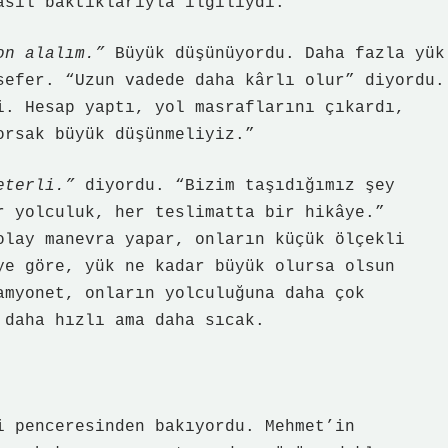
asıl baktıklarıyla ilgiliydi.
on alalım.”
Büyük düşünüyordu. Daha fazla yük
sefer. “Uzun vadede daha kârlı olur” diyordu.
i. Hesap yaptı, yol masraflarını çıkardı,
orsak büyük düşünmeliyiz.”
eterli.”
diyordu. “Bizim taşıdığımız şey
r yolculuk, her teslimatta bir hikâye.”
olay manevra yapar, onların küçük ölçekli
ye göre, yük ne kadar büyük olursa olsun
amyonet, onların yolculuğuna daha çok
 daha hızlı ama daha sıcak.
i penceresinden bakıyordu. Mehmet’in