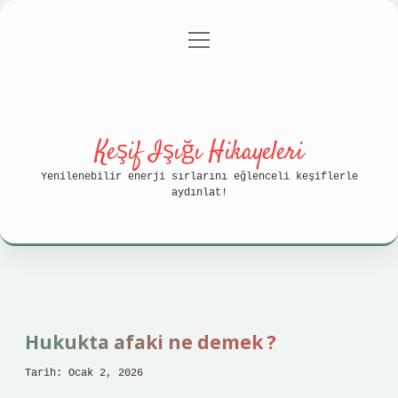
menüyü
Anasayfa
Gizlilik Politikası
aç
Yasal Uyarı
Hakkımızda
Keşif Işığı Hikayeleri
Yenilenebilir enerji sırlarını eğlenceli keşiflerle
aydınlat!
Hukukta afaki ne demek ?
Tarih: Ocak 2, 2026