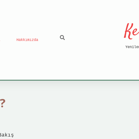
Ke
ı
Hakkımızda
Yenile
?
Bakış