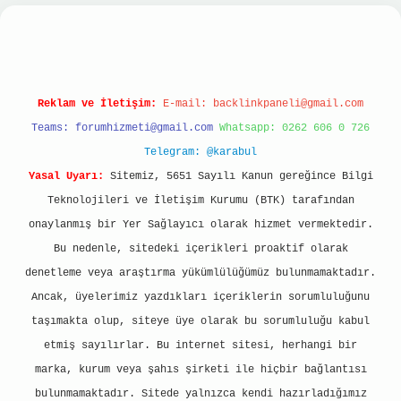
dcasino
Reklam ve İletişim:
E-mail:
backlinkpaneli@gmail.com
Teams:
forumhizmeti@gmail.com
Whatsapp: 0262 606 0 726
Telegram: @karabul
Yasal Uyarı:
Sitemiz, 5651 Sayılı Kanun gereğince Bilgi
Teknolojileri ve İletişim Kurumu (BTK) tarafından
onaylanmış bir Yer Sağlayıcı olarak hizmet vermektedir.
Bu nedenle, sitedeki içerikleri proaktif olarak
denetleme veya araştırma yükümlülüğümüz bulunmamaktadır.
Ancak, üyelerimiz yazdıkları içeriklerin sorumluluğunu
taşımakta olup, siteye üye olarak bu sorumluluğu kabul
etmiş sayılırlar. Bu internet sitesi, herhangi bir
marka, kurum veya şahıs şirketi ile hiçbir bağlantısı
bulunmamaktadır. Sitede yalnızca kendi hazırladığımız