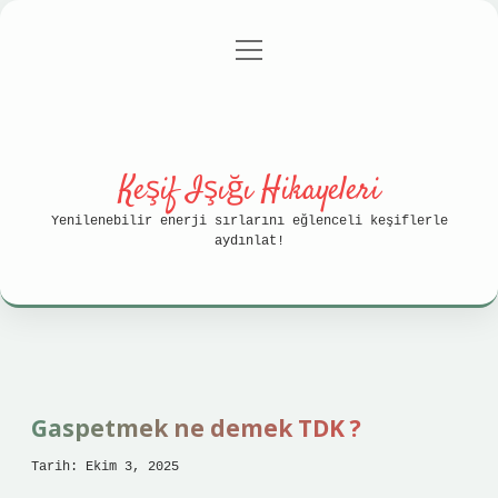
menüyü
Anasayfa
Gizlilik Politikası
aç
Yasal Uyarı
Hakkımızda
Keşif Işığı Hikayeleri
Yenilenebilir enerji sırlarını eğlenceli keşiflerle
aydınlat!
Gaspetmek ne demek TDK ?
Tarih: Ekim 3, 2025