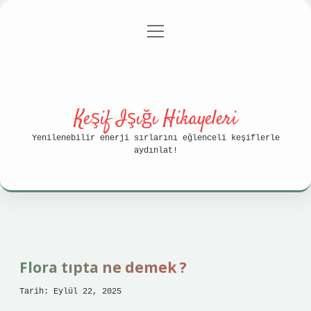
menüyü
Anasayfa
Gizlilik Politikası
aç
Yasal Uyarı
Hakkımızda
Keşif Işığı Hikayeleri
Yenilenebilir enerji sırlarını eğlenceli keşiflerle
aydınlat!
Flora tıpta ne demek ?
Tarih: Eylül 22, 2025