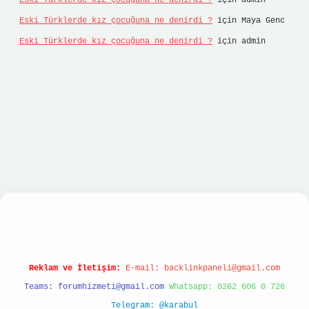
Eski Türklerde kız çocuğuna ne denirdi ?
için
admin
Eski Türklerde kız çocuğuna ne denirdi ?
için
Maya Genc
Eski Türklerde kız çocuğuna ne denirdi ?
için
admin
o
Reklam ve İletişim:
E-mail:
backlinkpaneli@gmail.com
Teams:
forumhizmeti@gmail.com
Whatsapp: 0262 606 0 726
Telegram: @karabul