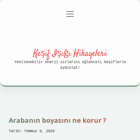
menüyü
Anasayfa
Gizlilik Politikası
aç
Yasal Uyarı
Hakkımızda
Keşif Işığı Hikayeleri
Yenilenebilir enerji sırlarını eğlenceli keşiflerle
aydınlat!
Arabanın boyasını ne korur ?
Tarih: Temmuz 9, 2026