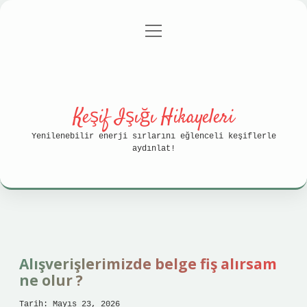
menüyü
Anasayfa
Gizlilik Politikası
aç
Yasal Uyarı
Hakkımızda
Keşif Işığı Hikayeleri
Yenilenebilir enerji sırlarını eğlenceli keşiflerle
aydınlat!
Alışverişlerimizde belge fiş alırsam
ne olur ?
Tarih: Mayıs 23, 2026