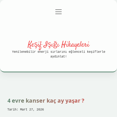
menüyü
Anasayfa
Gizlilik Politikası
aç
Yasal Uyarı
Hakkımızda
Keşif Işığı Hikayeleri
Yenilenebilir enerji sırlarını eğlenceli keşiflerle
aydınlat!
4 evre kanser kaç ay yaşar ?
Tarih: Mart 27, 2026