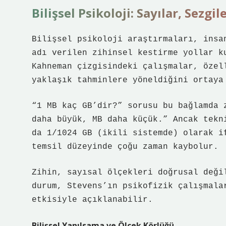
Bilişsel Psikoloji: Sayılar, Sezgi
Bilişsel psikoloji araştırmaları, insa
adı verilen zihinsel kestirme yollar k
Kahneman çizgisindeki çalışmalar, özel
yaklaşık tahminlere yöneldiğini ortaya
“1 MB kaç GB’dir?” sorusu bu bağlamda 
daha büyük, MB daha küçük.” Ancak tekn
da 1/1024 GB (ikili sistemde) olarak i
temsil düzeyinde çoğu zaman kaybolur.
Zihin, sayısal ölçekleri doğrusal deği
durum, Stevens’ın psikofizik çalışmala
etkisiyle açıklanabilir.
Bilişsel Yanılsama ve Ölçek Körlüğü