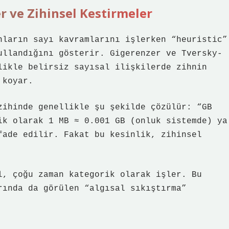
ler ve Zihinsel Kestirmeler
nların sayı kavramlarını işlerken “heuristic”
ullandığını gösterir. Gigerenzer ve Tversky-
likle belirsiz sayısal ilişkilerde zihnin
 koyar.
zihinde genellikle şu şekilde çözülür: “GB
ik olarak 1 MB ≈ 0.001 GB (onluk sistemde) ya
fade edilir. Fakat bu kesinlik, zihinsel
l, çoğu zaman kategorik olarak işler. Bu
rında da görülen “algısal sıkıştırma”