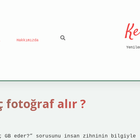
Ke
ı
Hakkımızda
Yenile
 fotoğraf alır ?
ç GB eder?” sorusunu insan zihninin bilgiyle