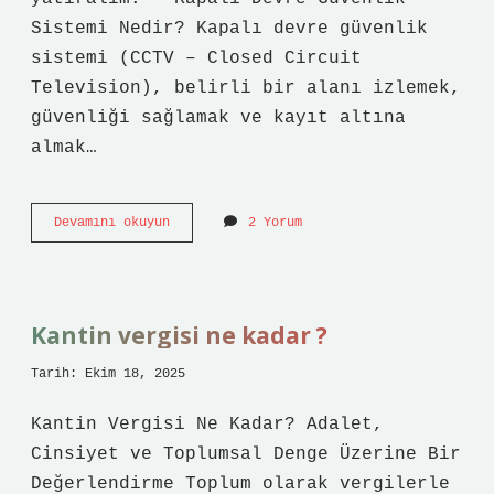
Sistemi Nedir? Kapalı devre güvenlik
sistemi (CCTV – Closed Circuit
Television), belirli bir alanı izlemek,
güvenliği sağlamak ve kayıt altına
almak…
Kapalı
Devamını okuyun
2 Yorum
devre
güvenlik
sistemi
nedir
?
Kantin vergisi ne kadar ?
Tarih: Ekim 18, 2025
Kantin Vergisi Ne Kadar? Adalet,
Cinsiyet ve Toplumsal Denge Üzerine Bir
Değerlendirme Toplum olarak vergilerle