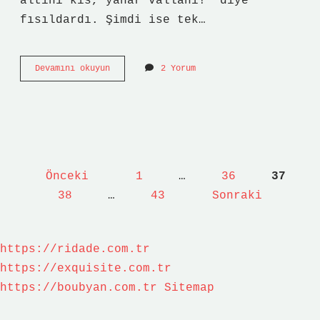
altını kıs, yanar vallahi!” diye
fısıldardı. Şimdi ise tek…
Airfryer
Devamını okuyun
2 Yorum
kapama
nasıl
yapılır
?
Yazı
Önceki
1
…
36
37
sayfalaması
38
…
43
Sonraki
https://ridade.com.tr
https://exquisite.com.tr
https://boubyan.com.tr
Sitemap