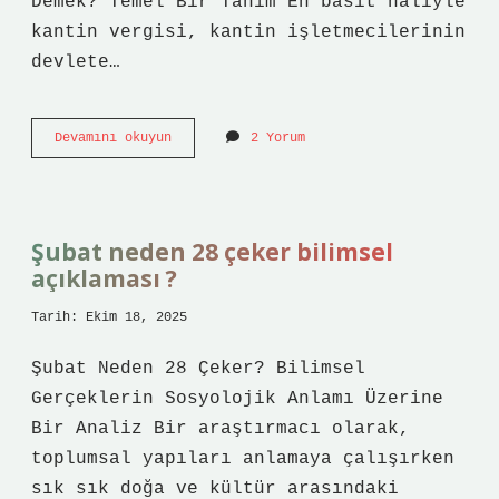
Demek? Temel Bir Tanım En basit hâliyle
kantin vergisi, kantin işletmecilerinin
devlete…
Kantin
Devamını okuyun
2 Yorum
vergisi
ne
kadar
?
Şubat neden 28 çeker bilimsel
açıklaması ?
Tarih: Ekim 18, 2025
Şubat Neden 28 Çeker? Bilimsel
Gerçeklerin Sosyolojik Anlamı Üzerine
Bir Analiz Bir araştırmacı olarak,
toplumsal yapıları anlamaya çalışırken
sık sık doğa ve kültür arasındaki