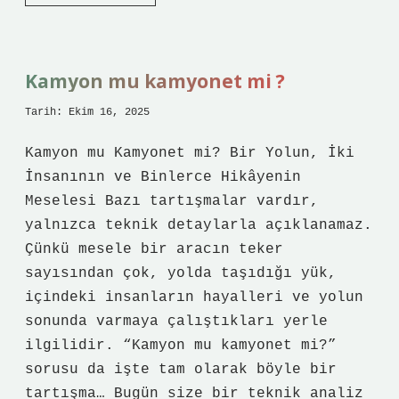
neden
28
çeker
bilimsel
açıklaması
Kamyon mu kamyonet mi ?
?
Tarih: Ekim 16, 2025
Kamyon mu Kamyonet mi? Bir Yolun, İki
İnsanının ve Binlerce Hikâyenin
Meselesi Bazı tartışmalar vardır,
yalnızca teknik detaylarla açıklanamaz.
Çünkü mesele bir aracın teker
sayısından çok, yolda taşıdığı yük,
içindeki insanların hayalleri ve yolun
sonunda varmaya çalıştıkları yerle
ilgilidir. “Kamyon mu kamyonet mi?”
sorusu da işte tam olarak böyle bir
tartışma… Bugün size bir teknik analiz