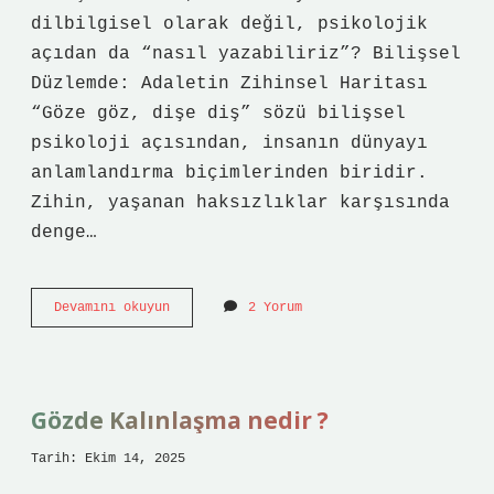
dilbilgisel olarak değil, psikolojik
açıdan da “nasıl yazabiliriz”? Bilişsel
Düzlemde: Adaletin Zihinsel Haritası
“Göze göz, dişe diş” sözü bilişsel
psikoloji açısından, insanın dünyayı
anlamlandırma biçimlerinden biridir.
Zihin, yaşanan haksızlıklar karşısında
denge…
Göze
Devamını okuyun
2 Yorum
göz
dişe
diş
nasıl
yazılır
Gözde Kalınlaşma nedir ?
?
Tarih: Ekim 14, 2025