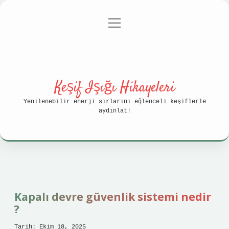
menüyü
Anasayfa
Gizlilik Politikası
aç
Yasal Uyarı
Hakkımızda
Keşif Işığı Hikayeleri
Yenilenebilir enerji sırlarını eğlenceli keşiflerle
aydınlat!
Keşif
Işığı
Kapalı devre güvenlik sistemi nedir
?
Hikayeleri
Tarih: Ekim 18, 2025