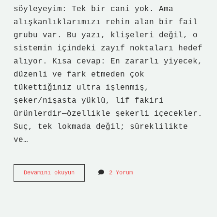
söyleyeyim: Tek bir cani yok. Ama
alışkanlıklarımızı rehin alan bir fail
grubu var. Bu yazı, klişeleri değil, o
sistemin içindeki zayıf noktaları hedef
alıyor. Kısa cevap: En zararlı yiyecek,
düzenli ve fark etmeden çok
tükettiğiniz ultra işlenmiş,
şeker/nişasta yüklü, lif fakiri
ürünlerdir—özellikle şekerli içecekler.
Suç, tek lokmada değil; süreklilikte
ve…
En
Devamını okuyun
2 Yorum
zararlı
yiyecek
hangisi
?