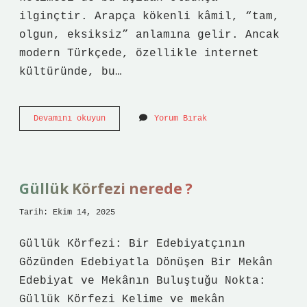
ilginçtir. Arapça kökenli kâmil, “tam,
olgun, eksiksiz” anlamına gelir. Ancak
modern Türkçede, özellikle internet
kültüründe, bu…
Kamil
Devamını okuyun
Yorum Bırak
ne
demek
ekşi
sözlük
?
Güllük Körfezi nerede ?
Tarih: Ekim 14, 2025
Güllük Körfezi: Bir Edebiyatçının
Gözünden Edebiyatla Dönüşen Bir Mekân
Edebiyat ve Mekânın Buluştuğu Nokta:
Güllük Körfezi Kelime ve mekân