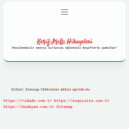
menüyü
Anasayfa
Gizlilik Politikası
aç
Yasal Uyarı
Hakkımızda
Keşif Işığı Hikayeleri
Yenilenebilir enerji sırlarını eğlenceli keşiflerle aydınlat!
Etiket:
Zennup 1844 ömür akkor ayrıldı mı
https://ridade.com.tr
https://exquisite.com.tr
https://boubyan.com.tr
Sitemap