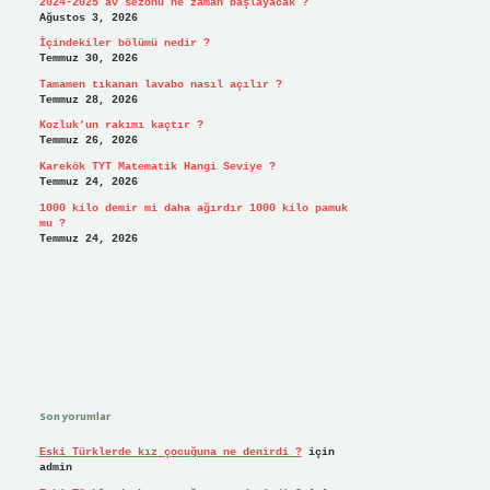
2024-2025 av sezonu ne zaman başlayacak ?
Ağustos 3, 2026
İçindekiler bölümü nedir ?
Temmuz 30, 2026
Tamamen tıkanan lavabo nasıl açılır ?
Temmuz 28, 2026
Kozluk’un rakımı kaçtır ?
Temmuz 26, 2026
Karekök TYT Matematik Hangi Seviye ?
Temmuz 24, 2026
1000 kilo demir mi daha ağırdır 1000 kilo pamuk
mu ?
Temmuz 24, 2026
Son yorumlar
Eski Türklerde kız çocuğuna ne denirdi ?
için
admin