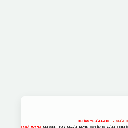
Reklam ve İletişim:
E-mail:
b
Yasal Uyarı:
Sitemiz, 5651 Sayılı Kanun gereğince Bilgi Teknolo