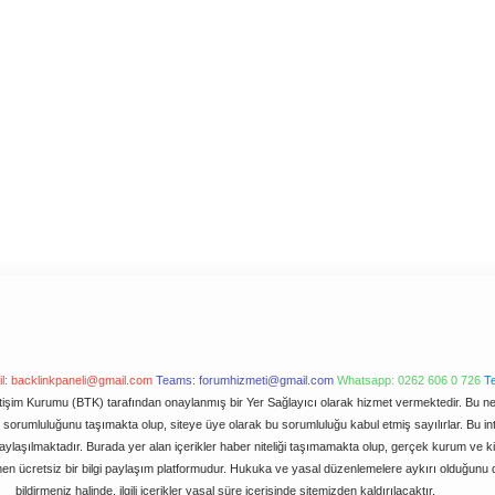
l:
backlinkpaneli@gmail.com
Teams:
forumhizmeti@gmail.com
Whatsapp: 0262 606 0 726
T
letişim Kurumu (BTK) tarafından onaylanmış bir Yer Sağlayıcı olarak hizmet vermektedir. Bu ned
orumluluğunu taşımakta olup, siteye üye olarak bu sorumluluğu kabul etmiş sayılırlar. Bu inter
ylaşılmaktadır. Burada yer alan içerikler haber niteliği taşımamakta olup, gerçek kurum ve k
en ücretsiz bir bilgi paylaşım platformudur. Hukuka ve yasal düzenlemelere aykırı olduğunu 
bildirmeniz halinde, ilgili içerikler yasal süre içerisinde sitemizden kaldırılacaktır.