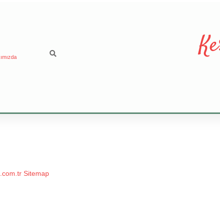
Ke
ımızda
.com.tr
Sitemap