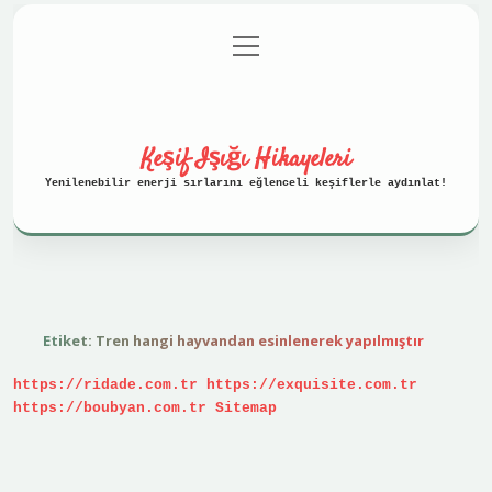
menüyü
Anasayfa
Gizlilik Politikası
aç
Yasal Uyarı
Hakkımızda
Keşif Işığı Hikayeleri
Yenilenebilir enerji sırlarını eğlenceli keşiflerle aydınlat!
Etiket:
Tren hangi hayvandan esinlenerek yapılmıştır
https://ridade.com.tr
https://exquisite.com.tr
https://boubyan.com.tr
Sitemap