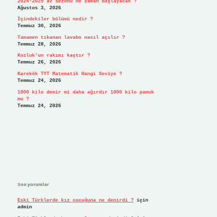
2024-2025 av sezonu ne zaman başlayacak ?
Ağustos 3, 2026
İçindekiler bölümü nedir ?
Temmuz 30, 2026
Tamamen tıkanan lavabo nasıl açılır ?
Temmuz 28, 2026
Kozluk’un rakımı kaçtır ?
Temmuz 26, 2026
Karekök TYT Matematik Hangi Seviye ?
Temmuz 24, 2026
1000 kilo demir mi daha ağırdır 1000 kilo pamuk
mu ?
Temmuz 24, 2026
Son yorumlar
Eski Türklerde kız çocuğuna ne denirdi ?
için
admin