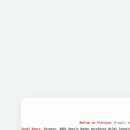
Reklam ve İletişim:
E-mail:
b
Yasal Uyarı:
Sitemiz, 5651 Sayılı Kanun gereğince Bilgi Teknolo