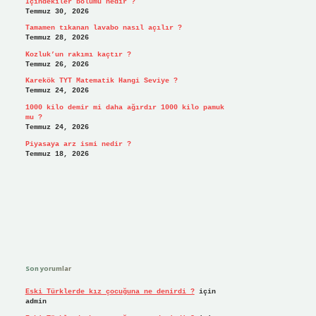
İçindekiler bölümü nedir ?
Temmuz 30, 2026
Tamamen tıkanan lavabo nasıl açılır ?
Temmuz 28, 2026
Kozluk’un rakımı kaçtır ?
Temmuz 26, 2026
Karekök TYT Matematik Hangi Seviye ?
Temmuz 24, 2026
1000 kilo demir mi daha ağırdır 1000 kilo pamuk
mu ?
Temmuz 24, 2026
Piyasaya arz ismi nedir ?
Temmuz 18, 2026
Son yorumlar
Eski Türklerde kız çocuğuna ne denirdi ?
için
admin