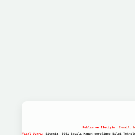
Reklam ve İletişim:
E-mail:
b
Yasal Uyarı:
Sitemiz, 5651 Sayılı Kanun gereğince Bilgi Teknolo