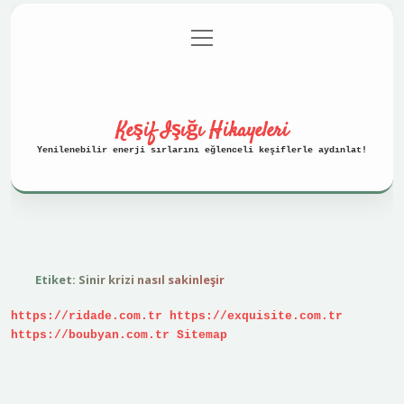
menüyü
Anasayfa
Gizlilik Politikası
aç
Yasal Uyarı
Hakkımızda
Keşif Işığı Hikayeleri
Yenilenebilir enerji sırlarını eğlenceli keşiflerle aydınlat!
Etiket:
Sinir krizi nasıl sakinleşir
https://ridade.com.tr
https://exquisite.com.tr
https://boubyan.com.tr
Sitemap