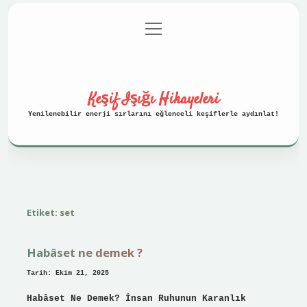
menüyü
Anasayfa
Gizlilik Politikası
aç
Yasal Uyarı
Hakkımızda
Keşif Işığı Hikayeleri
Yenilenebilir enerji sırlarını eğlenceli keşiflerle aydınlat!
Etiket:
set
Habâset ne demek ?
Tarih: Ekim 21, 2025
Habâset Ne Demek? İnsan Ruhunun Karanlık