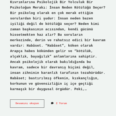
Kıvrımlarına Psikolojik Bir Yolculuk Bir
Psikoloğun Merakı: İnsan Neden Kötülüğü Seçer?
Bir psikolog olarak en çok merak ettiğim
sorulardan biri şudur: İnsan neden bazen
iyiliği değil de kötülüğü seçer? Neden kimi
zaman başkasının acısından, kendi gücünü
hissetmekten haz alır? Bu soruların
merkezinde, derin ve rahatsız edici bir kavram
vardır: Habâset. “Habâset”, köken olarak
Arapça habes kökünden gelir ve “kötülük,
alçaklık, bayağılık” anlamlarına sahiptir.
Ancak psikolojik olarak bakıldığında bu
kavram, sadece bir davranış biçimi değil,
insan zihninin karanlık tarafının tezahürüdür.
Habâset; bastırılmış öfkenin, kıskançlığın,
korkunun ve güvensizliğin iç içe geçtiği
karmaşık bir duygusal örgüdür. Peki,…
Habâset
Devamını okuyun
2 Yorum
ne
demek
?