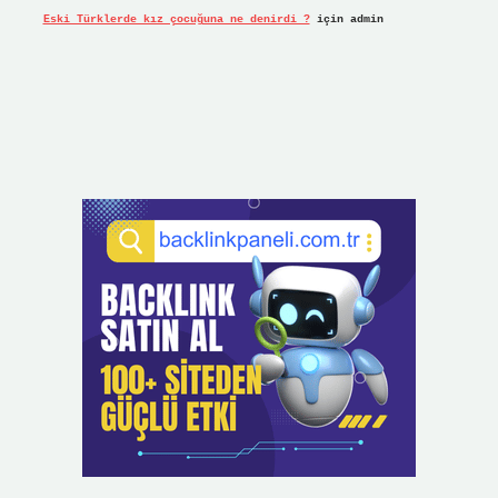
Eski Türklerde kız çocuğuna ne denirdi ?
için
admin