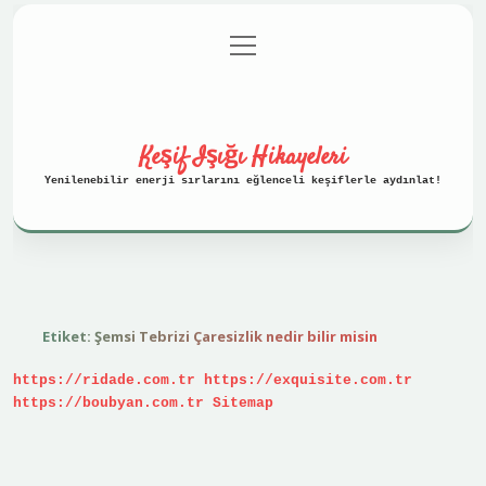
menüyü
Anasayfa
Gizlilik Politikası
aç
Yasal Uyarı
Hakkımızda
Keşif Işığı Hikayeleri
Yenilenebilir enerji sırlarını eğlenceli keşiflerle aydınlat!
Etiket:
Şemsi Tebrizi Çaresizlik nedir bilir misin
https://ridade.com.tr
https://exquisite.com.tr
https://boubyan.com.tr
Sitemap