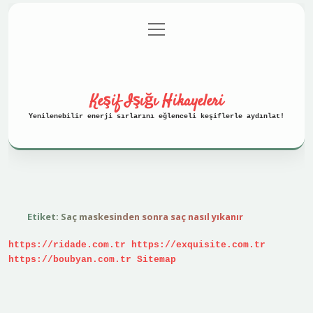
menüyü
Anasayfa
Gizlilik Politikası
aç
Yasal Uyarı
Hakkımızda
Keşif Işığı Hikayeleri
Yenilenebilir enerji sırlarını eğlenceli keşiflerle aydınlat!
Etiket:
Saç maskesinden sonra saç nasıl yıkanır
https://ridade.com.tr
https://exquisite.com.tr
https://boubyan.com.tr
Sitemap