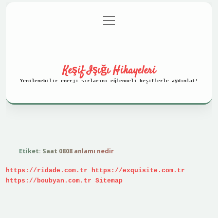
menüyü
Anasayfa
Gizlilik Politikası
aç
Yasal Uyarı
Hakkımızda
Keşif Işığı Hikayeleri
Yenilenebilir enerji sırlarını eğlenceli keşiflerle aydınlat!
Etiket:
Saat 0808 anlamı nedir
https://ridade.com.tr
https://exquisite.com.tr
https://boubyan.com.tr
Sitemap