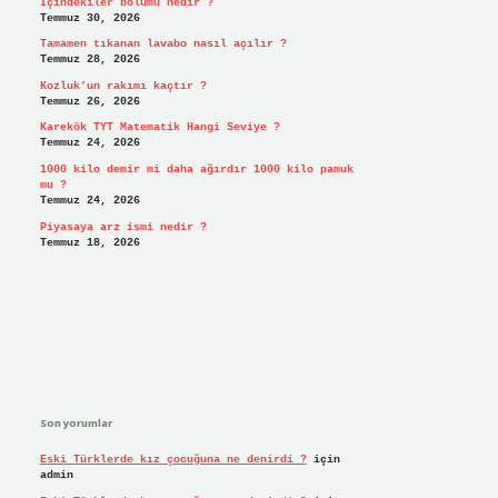
İçindekiler bölümü nedir ?
Temmuz 30, 2026
Tamamen tıkanan lavabo nasıl açılır ?
Temmuz 28, 2026
Kozluk’un rakımı kaçtır ?
Temmuz 26, 2026
Karekök TYT Matematik Hangi Seviye ?
Temmuz 24, 2026
1000 kilo demir mi daha ağırdır 1000 kilo pamuk
mu ?
Temmuz 24, 2026
Piyasaya arz ismi nedir ?
Temmuz 18, 2026
Son yorumlar
Eski Türklerde kız çocuğuna ne denirdi ?
için
admin