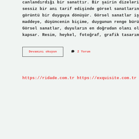
canlandırdığı bir sanattır. Bir şairin dizeleri
sessiz bir anı tarif edişinde görsel sanatların
görüntü bir duyguya dönüşür. Görsel sanatlar iş
maddeye, düşüncenin biçime, duygunun renge bürü
Görsel sanatlar, duyuların en doğrudan olanı ol
kapsar. Resim, heykel, fotoğraf, grafik tasarım
Görsel
Devamını okuyun
2 Yorum
sanatlar
nedir
kısa
özet
?
https://ridade.com.tr
https://exquisite.com.tr