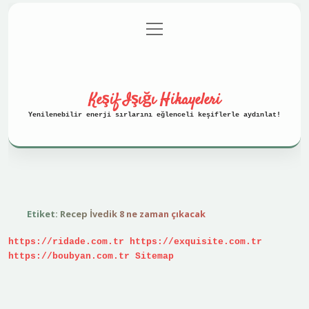
menüyü
Anasayfa
Gizlilik Politikası
aç
Yasal Uyarı
Hakkımızda
Keşif Işığı Hikayeleri
Yenilenebilir enerji sırlarını eğlenceli keşiflerle aydınlat!
Etiket:
Recep İvedik 8 ne zaman çıkacak
https://ridade.com.tr
https://exquisite.com.tr
https://boubyan.com.tr
Sitemap