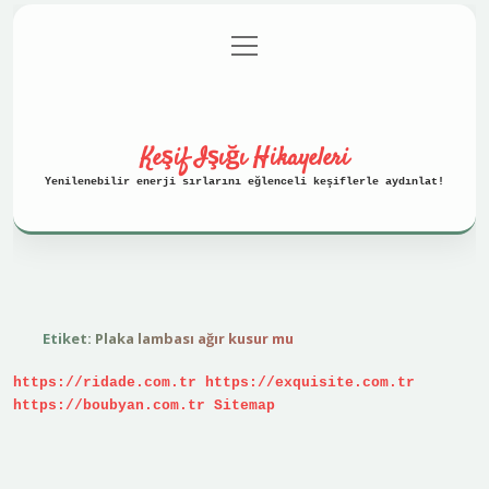
menüyü
Anasayfa
Gizlilik Politikası
aç
Yasal Uyarı
Hakkımızda
Keşif Işığı Hikayeleri
Yenilenebilir enerji sırlarını eğlenceli keşiflerle aydınlat!
Etiket:
Plaka lambası ağır kusur mu
https://ridade.com.tr
https://exquisite.com.tr
https://boubyan.com.tr
Sitemap