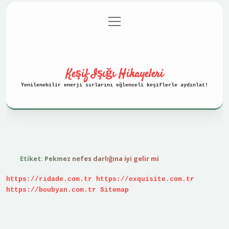
menüyü
Anasayfa
Gizlilik Politikası
aç
Yasal Uyarı
Hakkımızda
Keşif Işığı Hikayeleri
Yenilenebilir enerji sırlarını eğlenceli keşiflerle aydınlat!
Etiket:
Pekmez nefes darlığına iyi gelir mi
https://ridade.com.tr
https://exquisite.com.tr
https://boubyan.com.tr
Sitemap