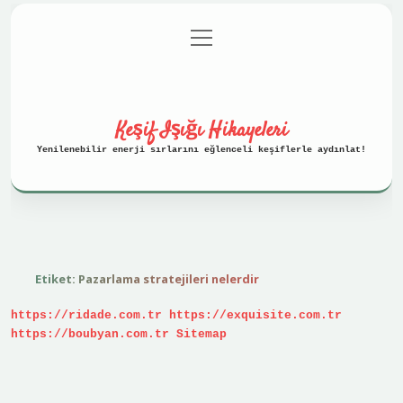
menüyü
Anasayfa
Gizlilik Politikası
aç
Yasal Uyarı
Hakkımızda
Keşif Işığı Hikayeleri
Yenilenebilir enerji sırlarını eğlenceli keşiflerle aydınlat!
Etiket:
Pazarlama stratejileri nelerdir
https://ridade.com.tr
https://exquisite.com.tr
https://boubyan.com.tr
Sitemap