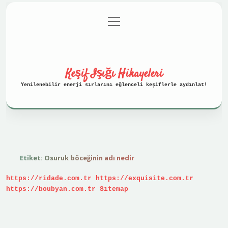
menüyü
Anasayfa
Gizlilik Politikası
aç
Yasal Uyarı
Hakkımızda
Keşif Işığı Hikayeleri
Yenilenebilir enerji sırlarını eğlenceli keşiflerle aydınlat!
Etiket:
Osuruk böceğinin adı nedir
https://ridade.com.tr
https://exquisite.com.tr
https://boubyan.com.tr
Sitemap