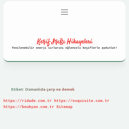
menüyü
Anasayfa
Gizlilik Politikası
aç
Yasal Uyarı
Hakkımızda
Keşif Işığı Hikayeleri
Yenilenebilir enerji sırlarını eğlenceli keşiflerle aydınlat!
Etiket:
Osmanlıda çarşı ne demek
https://ridade.com.tr
https://exquisite.com.tr
https://boubyan.com.tr
Sitemap