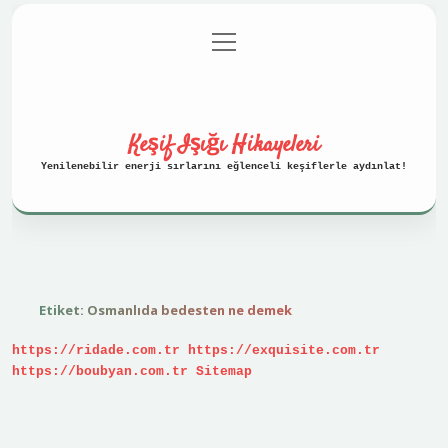
menüyü
Anasayfa
Gizlilik Politikası
aç
Yasal Uyarı
Hakkımızda
Keşif Işığı Hikayeleri
Yenilenebilir enerji sırlarını eğlenceli keşiflerle aydınlat!
Etiket:
Osmanlıda bedesten ne demek
https://ridade.com.tr
https://exquisite.com.tr
https://boubyan.com.tr
Sitemap