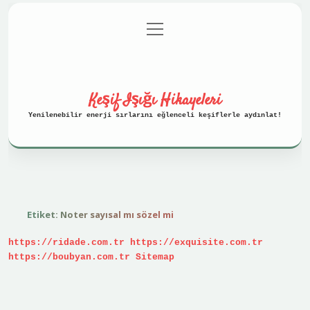
menüyü
Anasayfa
Gizlilik Politikası
aç
Yasal Uyarı
Hakkımızda
Keşif Işığı Hikayeleri
Yenilenebilir enerji sırlarını eğlenceli keşiflerle aydınlat!
Etiket:
Noter sayısal mı sözel mi
https://ridade.com.tr
https://exquisite.com.tr
https://boubyan.com.tr
Sitemap