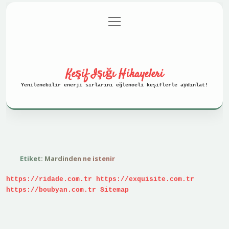
menüyü
Anasayfa
Gizlilik Politikası
aç
Yasal Uyarı
Hakkımızda
Keşif Işığı Hikayeleri
Yenilenebilir enerji sırlarını eğlenceli keşiflerle aydınlat!
Etiket:
Mardinden ne istenir
https://ridade.com.tr
https://exquisite.com.tr
https://boubyan.com.tr
Sitemap