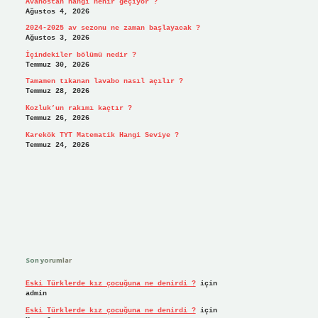
Avanostan hangi nehir geçiyor ?
Ağustos 4, 2026
2024-2025 av sezonu ne zaman başlayacak ?
Ağustos 3, 2026
İçindekiler bölümü nedir ?
Temmuz 30, 2026
Tamamen tıkanan lavabo nasıl açılır ?
Temmuz 28, 2026
Kozluk’un rakımı kaçtır ?
Temmuz 26, 2026
Karekök TYT Matematik Hangi Seviye ?
Temmuz 24, 2026
Son yorumlar
Eski Türklerde kız çocuğuna ne denirdi ?
için
admin
Eski Türklerde kız çocuğuna ne denirdi ?
için