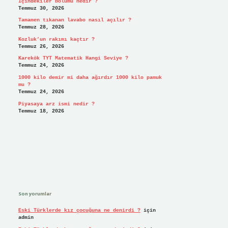
İçindekiler bölümü nedir ?
Temmuz 30, 2026
Tamamen tıkanan lavabo nasıl açılır ?
Temmuz 28, 2026
Kozluk’un rakımı kaçtır ?
Temmuz 26, 2026
Karekök TYT Matematik Hangi Seviye ?
Temmuz 24, 2026
1000 kilo demir mi daha ağırdır 1000 kilo pamuk
mu ?
Temmuz 24, 2026
Piyasaya arz ismi nedir ?
Temmuz 18, 2026
Son yorumlar
Eski Türklerde kız çocuğuna ne denirdi ?
için
admin