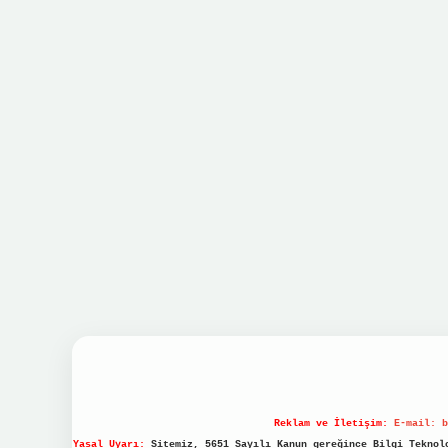
Reklam ve İletişim:
E-mail:
b
Yasal Uyarı:
Sitemiz, 5651 Sayılı Kanun gereğince Bilgi Teknolo