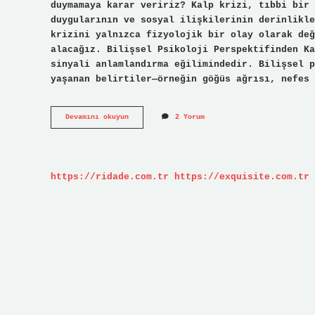
duymamaya karar veririz? Kalp krizi, tıbbi bir 
duygularının ve sosyal ilişkilerinin derinlikle
krizini yalnızca fizyolojik bir olay olarak değ
alacağız. Bilişsel Psikoloji Perspektifinden Ka
sinyali anlamlandırma eğilimindedir. Bilişsel p
yaşanan belirtiler—örneğin göğüs ağrısı, nefes 
Ilk
Devamını okuyun
2 Yorum
kalp
krizi
belirtileri
nelerdir
?
https://ridade.com.tr
https://exquisite.com.tr